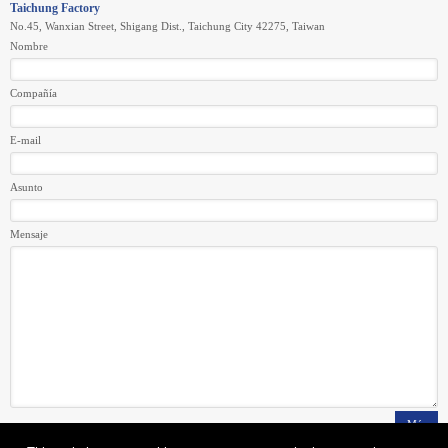
Taichung Factory
No.45, Wanxian Street, Shigang Dist., Taichung City 42275, Taiwan
Nombre
Compañía
E-mail
Asunto
Mensaje
Más